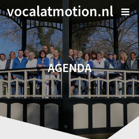
Spring
vocalatmotion.nl
naar
inhoud
AGENDA